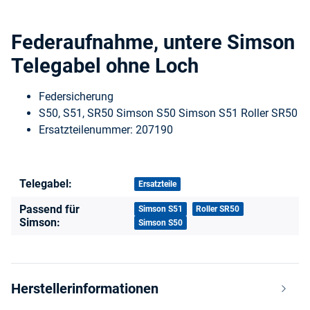
Federaufnahme, untere Simson
Telegabel ohne Loch
Federsicherung
S50, S51, SR50 Simson S50 Simson S51 Roller SR50
Ersatzteilenummer: 207190
Telegabel:
Produkteigenschaft
Wert
Ersatzteile
Passend für
Simson S51
Roller SR50
Simson:
Simson S50
Herstellerinformationen