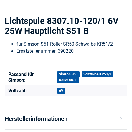
Lichtspule 8307.10-120/1 6V
25W Hauptlicht S51 B
für Simson S51 Roller SR50 Schwalbe KR51/2
Ersatzteilenummer: 390220
Passend für
Produkteigenschaft
Wert
Simson S51
Schwalbe KR51/2
Simson:
Roller SR50
Voltzahl:
6V
Herstellerinformationen