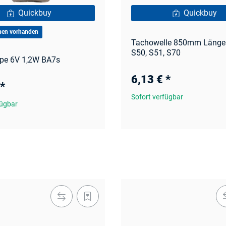
Quickbuy
Quickbuy
hen vorhanden
Tachowelle 850mm Länge 
S50, S51, S70
pe 6V 1,2W BA7s
6,13 €
*
*
Sofort verfügbar
fügbar