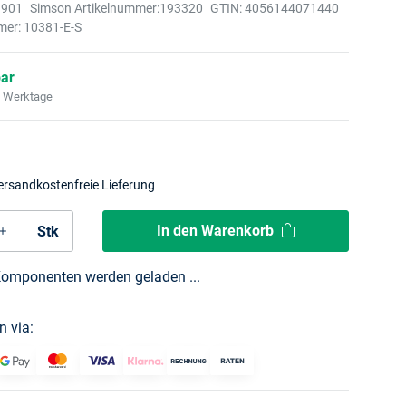
1901
Simson Artikelnummer:
193320
GTIN:
4056144071440
mer:
10381-E-S
bar
2 Werktage
ersandkostenfreie Lieferung
In den Warenkorb
Stk
omponenten werden geladen ...
n via: