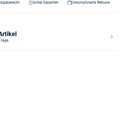
ckgaberecht
Sicher bezahlen
Unkomplizierte Retoure
rtikel
 Frage