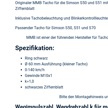
Originaler MMB Tacho für die Simson S50 und S51 mi
Ziffernblatt
Inklusive Tachobeleuchtung und Blinkerkontrollleuch
Passender Tacho für Simson S50, S51 und S70
MMB ist einer der führenden Hersteller für Tach
Spezifikation:
Ring schwarz
Ø 60 mm Ausführung (kleiner Tacho)
0-140 km/h
Gewinde M10x1
k=1,0
schwarzes Ziffernblatt
Bitte den Montagehinweis u
Wegimpulszahl, Wegdrehzahl k für 