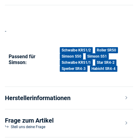
-
Produkteigenschaft
Wert
Schwalbe KR51/2
Roller SR50
Passend für
Simson S50
Simson S51
Simson:
Schwalbe KR51/1
Star SR4-2
Sperber SR4-3
Habicht SR4-4
Herstellerinformationen
Frage zum Artikel
Stell uns deine Frage