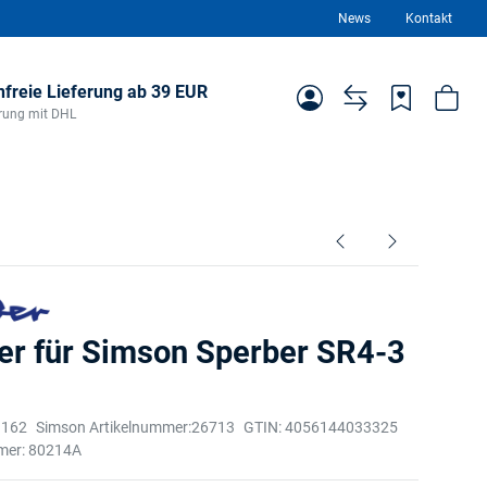
News
Kontakt
freie Lieferung ab 39 EUR
ferung mit DHL
er für Simson Sperber SR4-3
3162
Simson Artikelnummer:
26713
GTIN:
4056144033325
mer:
80214A