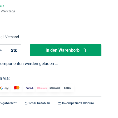
bar
2 Werktage
zgl.
Versand
In den Warenkorb
Stk
omponenten werden geladen ...
n via:
ckgaberecht
Sicher bezahlen
Unkomplizierte Retoure