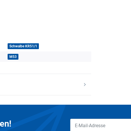
Schwalbe KR51/1
M53
en!