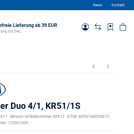
News
Kontakt
freie Lieferung ab 39 EUR
ferung mit DHL
der Duo 4/1, KR51/1S
2611
Simson Artikelnummer:
38412
GTIN:
4056144054672
mer:
13260-00S