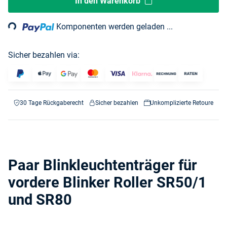
Loading...
In den Warenkorb
Komponenten werden geladen ...
Sicher bezahlen via:
30 Tage Rückgaberecht
Sicher bezahlen
Unkomplizierte Retoure
Paar Blinkleuchtenträger für
vordere Blinker Roller SR50/1
und SR80