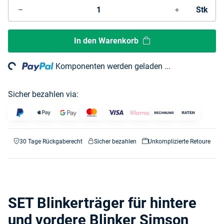
Stk
In den Warenkorb
ing...
Komponenten werden geladen ...
Sicher bezahlen via:
30 Tage Rückgaberecht
Sicher bezahlen
Unkomplizierte Retoure
SET Blinkerträger für hintere
und vordere Blinker Simson