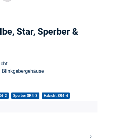
be, Star, Sperber &
icht
m Blinkgebergehäuse
R4-2
Sperber SR4-3
Habicht SR4-4