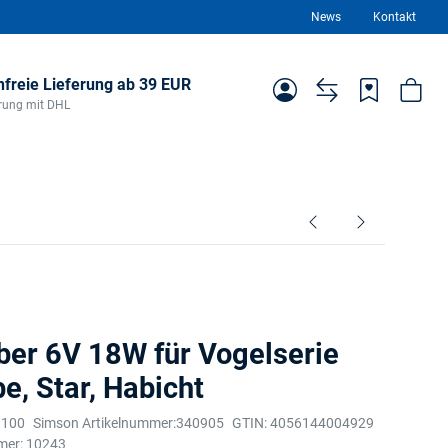
News
Kontakt
freie Lieferung ab 39 EUR
ferung mit DHL
ber 6V 18W für Vogelserie
e, Star, Habicht
1100
Simson Artikelnummer:
340905
GTIN:
4056144004929
mer:
10243