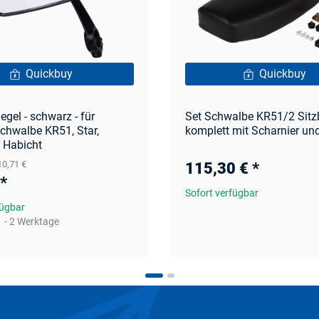
Quickbuy
Quickbuy
egel - schwarz - für
Set Schwalbe KR51/2 Sit
chwalbe KR51, Star,
komplett mit Scharnier u
 Habicht
 10,71 €
115,30 €
*
*
Sofort verfügbar
fügbar
1 - 2 Werktage