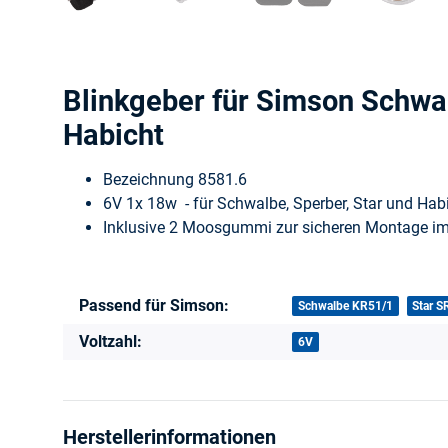
Blinkgeber für Simson Schwal
Habicht
Bezeichnung 8581.6
6V 1x 18w - für Schwalbe, Sperber, Star und Hab
Inklusive 2 Moosgummi zur sicheren Montage i
Passend für Simson:
Produkteigenschaft
Wert
Schwalbe KR51/1
Star S
Voltzahl:
6V
Herstellerinformationen