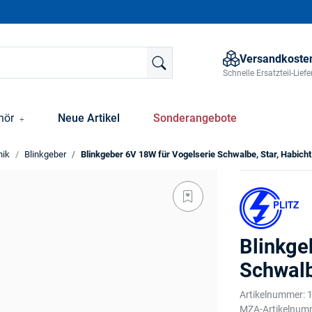
Versandkosten
Schnelle Ersatzteil-Lie
hör
Neue Artikel
Sonderangebote
nik
Blinkgeber
Blinkgeber 6V 18W für Vogelserie Schwalbe, Star, Habicht
Blinkge
Schwalb
Artikelnummer:
MZA-Artikelnum