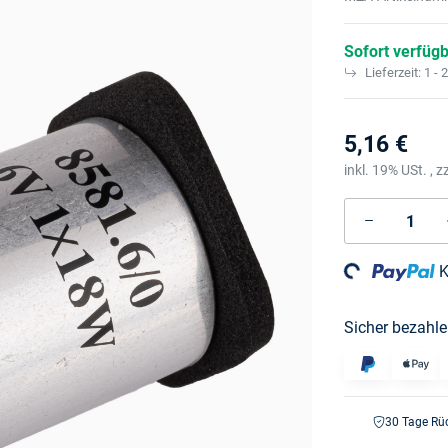
Sofort verfüg
Lieferzeit:
1 - 
5,16 €
inkl. 19% USt. , z
K
Loading...
Sicher bezahle
30 Tage Rü