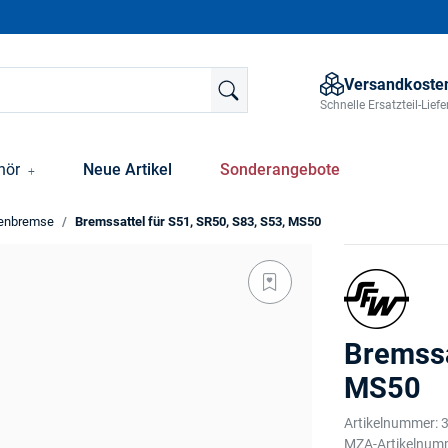
Versandkosten
Schnelle Ersatzteil-Lie
hör
Neue Artikel
Sonderangebote
enbremse
Bremssattel für S51, SR50, S83, S53, MS50
Bremssa
MS50
Artikelnummer:
MZA-Artikelnum