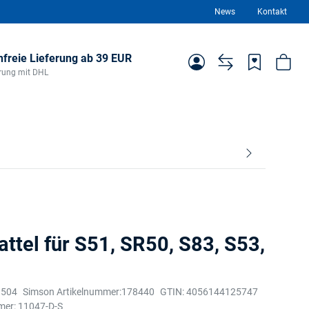
News
Kontakt
freie Lieferung ab 39 EUR
ferung mit DHL
ttel für S51, SR50, S83, S53,
3504
Simson Artikelnummer:
178440
GTIN:
4056144125747
mer:
11047-D-S