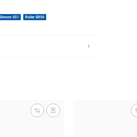
Simson S51
Roller SR50