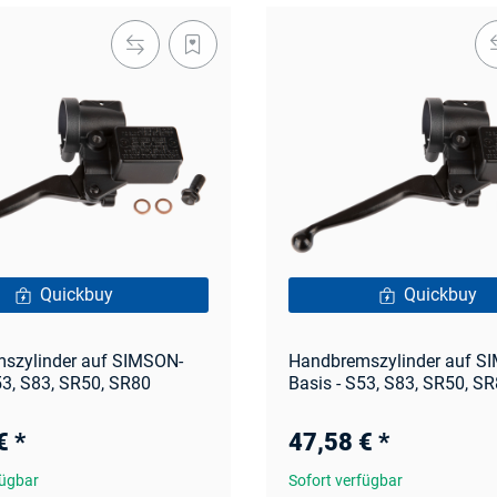
Quickbuy
Quickbuy
szylinder auf SIMSON-
Handbremszylinder auf S
53, S83, SR50, SR80
Basis - S53, S83, SR50, S
 €
*
47,58 €
*
fügbar
Sofort verfügbar