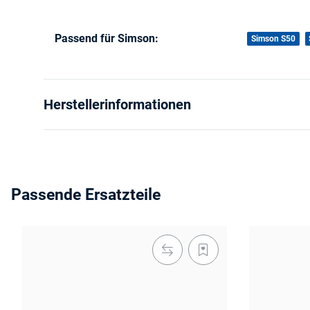
Passend für Simson:
Produkteigenschaft
Wert
Simson S50
Herstellerinformationen
Passende Ersatzteile