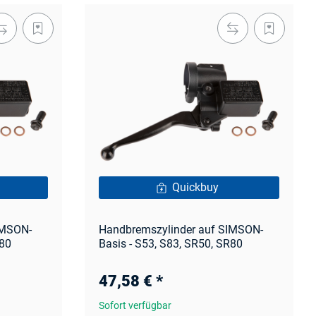
Quickbuy
IMSON-
Handbremszylinder auf SIMSON-
R80
Basis - S53, S83, SR50, SR80
47,58 €
*
Sofort verfügbar