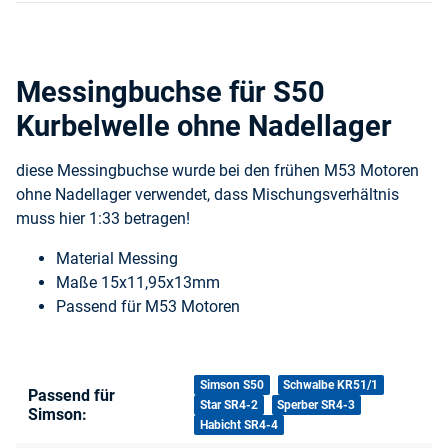
Messingbuchse für S50
Kurbelwelle ohne Nadellager
diese Messingbuchse wurde bei den frühen M53 Motoren
ohne Nadellager verwendet, dass Mischungsverhältnis
muss hier 1:33 betragen!
Material Messing
Maße 15x11,95x13mm
Passend für M53 Motoren
Produkteigenschaft
Wert
Simson S50
Schwalbe KR51/1
Passend für
Star SR4-2
Sperber SR4-3
Simson:
Habicht SR4-4