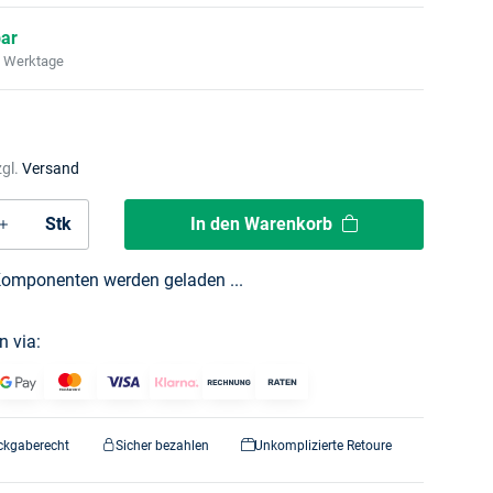
bar
2 Werktage
zgl.
Versand
In den Warenkorb
Stk
omponenten werden geladen ...
n via:
ckgaberecht
Sicher bezahlen
Unkomplizierte Retoure