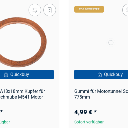
TOP BEWERTET
Quickbuy
Quickbuy
g A18x18mm Kupfer für
Gummi für Motortunnel S
schraube M541 Motor
775mm
*
4,99 €
*
fügbar
Sofort verfügbar