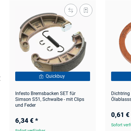
Quickbuy
Infesto Bremsbacken SET für
Dichtrin
Simson S51, Schwalbe - mit Clips
Ölablass
und Feder
0,61 €
6,34 €
*
Sofort ver
Sofort verfügbar