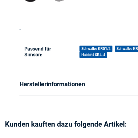
-
Produkteigenschaft
Wert
Passend für
Schwalbe KR51/2
Schwalbe K
Simson:
Habicht SR4-4
Herstellerinformationen
Kunden kauften dazu folgende Artikel: