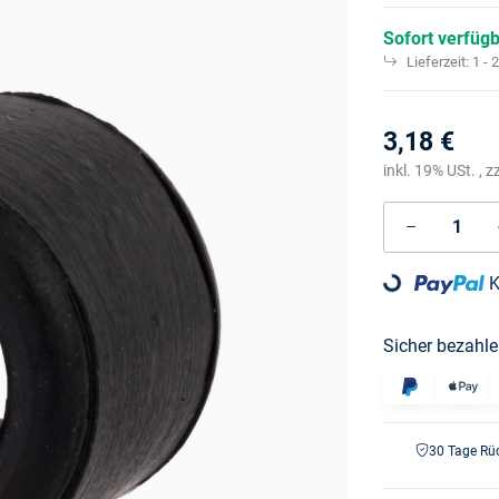
Sofort verfüg
Lieferzeit:
1 - 
3,18 €
inkl. 19% USt. , z
K
Loading...
Sicher bezahle
30 Tage Rü