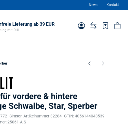
News
Kontakt
freie Lieferung ab 39 EUR
ferung mit DHL
erber
für vordere & hintere
e Schwalbe, Star, Sperber
2772
Simson Artikelnummer:
32284
GTIN:
4056144043539
mer:
25061-A-S