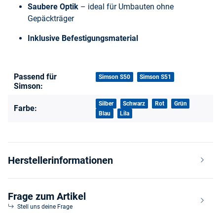
Saubere Optik
– ideal für Umbauten ohne
Gepäckträger
Inklusive Befestigungsmaterial
Passend für
Produkteigenschaft
Wert
Simson S50
Simson S51
Simson:
Silber
Schwarz
Rot
Grün
Farbe:
Blau
Lila
Herstellerinformationen
Frage zum Artikel
Stell uns deine Frage