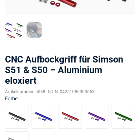
CNC Aufbockgriff für Simson
S51 & S50 – Aluminium
eloxiert
Artikelnummer:
5588
GTIN:
04251086303653
Farbe
Schwarz
Blau
Rot
Lila
Grün