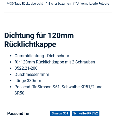
30 Tage Rückgaberecht
Sicher bezahlen
Unkomplizierte Retoure
Dichtung für 120mm
Rücklichtkappe
Gummidichtung - Dichtschnur
für 120mm Rücklichtkappe mit 2 Schrauben
8522.21-200
Durchmesser 4mm
Länge 380mm
Passend für Simson S51, Schwalbe KR51/2 und
SR50
Passend für
Produkteigenschaft
Wert
Simson S51
Schwalbe KR51/2