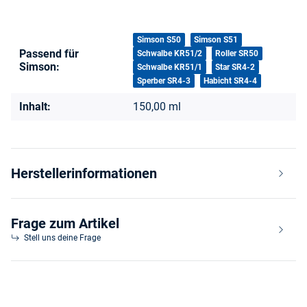
Produkteigenschaft
Wert
Simson S50
Simson S51
Passend für
Schwalbe KR51/2
Roller SR50
Simson:
Schwalbe KR51/1
Star SR4-2
Sperber SR4-3
Habicht SR4-4
Inhalt:
150,00 ml
Herstellerinformationen
Frage zum Artikel
Stell uns deine Frage