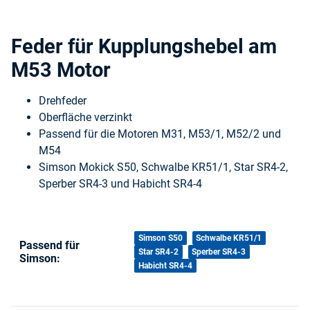
Feder für Kupplungshebel am
M53 Motor
Drehfeder
Oberfläche verzinkt
Passend für die Motoren M31, M53/1, M52/2 und
M54
Simson Mokick S50, Schwalbe KR51/1, Star SR4-2,
Sperber SR4-3 und Habicht SR4-4
Produkteigenschaft
Wert
Simson S50
Schwalbe KR51/1
Passend für
Star SR4-2
Sperber SR4-3
Simson:
Habicht SR4-4