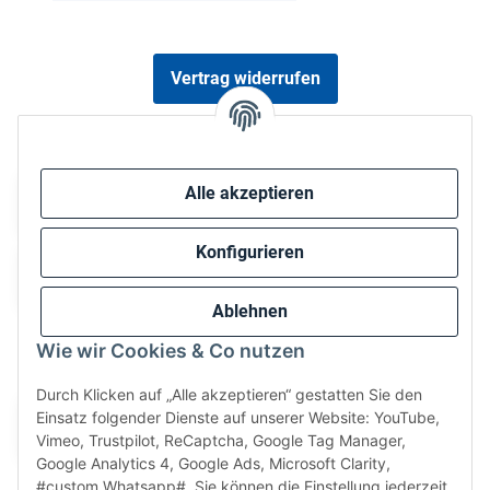
Vertrag widerrufen
Sicher bezahlen via:
Alle akzeptieren
Konfigurieren
Ablehnen
Wie wir Cookies & Co nutzen
Wir versenden via:
Durch Klicken auf „Alle akzeptieren“ gestatten Sie den
Einsatz folgender Dienste auf unserer Website: YouTube,
Vimeo, Trustpilot, ReCaptcha, Google Tag Manager,
Google Analytics 4, Google Ads, Microsoft Clarity,
#custom.Whatsapp#. Sie können die Einstellung jederzeit