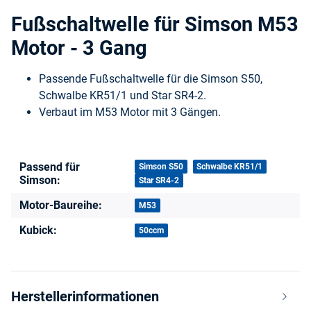
Fußschaltwelle für Simson M53
Motor - 3 Gang
Passende Fußschaltwelle für die Simson S50,
Schwalbe KR51/1 und Star SR4-2.
Verbaut im M53 Motor mit 3 Gängen.
Passend für
Produkteigenschaft
Wert
Simson S50
Schwalbe KR51/1
Simson:
Star SR4-2
Motor-Baureihe:
M53
Kubick:
50ccm
Herstellerinformationen