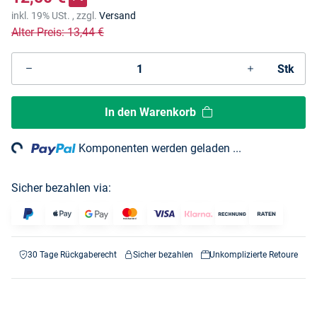
inkl. 19% USt. , zzgl.
Versand
Alter Preis: 13,44 €
Stk
In den Warenkorb
ng...
Komponenten werden geladen ...
Sicher bezahlen via:
30 Tage Rückgaberecht
Sicher bezahlen
Unkomplizierte Retoure