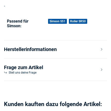
-
Passend für
Produkteigenschaft
Wert
Simson S51
Roller SR50
Simson:
Herstellerinformationen
Frage zum Artikel
Stell uns deine Frage
Kunden kauften dazu folgende Artikel: