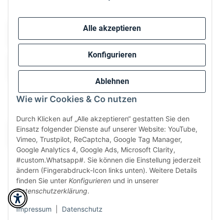
Sicher bezahlen via:
Alle akzeptieren
Konfigurieren
Ablehnen
Wie wir Cookies & Co nutzen
Wir versenden via:
Durch Klicken auf „Alle akzeptieren“ gestatten Sie den
Einsatz folgender Dienste auf unserer Website: YouTube,
Vimeo, Trustpilot, ReCaptcha, Google Tag Manager,
Google Analytics 4, Google Ads, Microsoft Clarity,
#custom.Whatsapp#. Sie können die Einstellung jederzeit
ändern (Fingerabdruck-Icon links unten). Weitere Details
finden Sie unter
Konfigurieren
und in unserer
Datenschutzerklärung
.
* Alle Preise inkl. gesetzlicher USt., zzgl.
Versand
Perfected by
Dreizack Medien
.
Impressum
|
Datenschutz