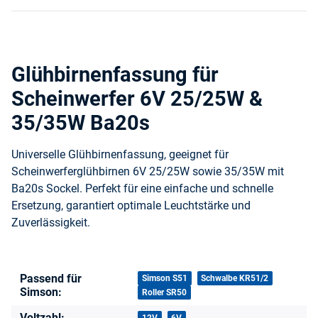
Glühbirnenfassung für
Scheinwerfer 6V 25/25W &
35/35W Ba20s
Universelle Glühbirnenfassung, geeignet für
Scheinwerferglühbirnen 6V 25/25W sowie 35/35W mit
Ba20s Sockel. Perfekt für eine einfache und schnelle
Ersetzung, garantiert optimale Leuchtstärke und
Zuverlässigkeit.
Passend für
Produkteigenschaft
Wert
Simson S51
Schwalbe KR51/2
Simson:
Roller SR50
Voltzahl: