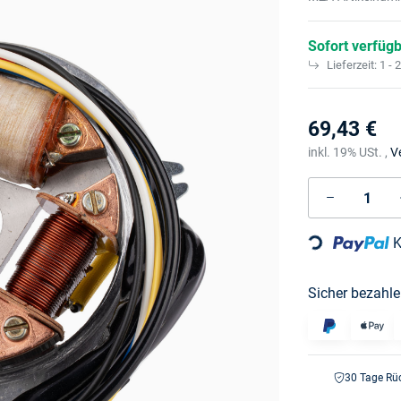
Sofort verfüg
Lieferzeit:
1 - 
69,43 €
inkl. 19% USt. ,
V
K
Loading...
Sicher bezahle
30 Tage Rü