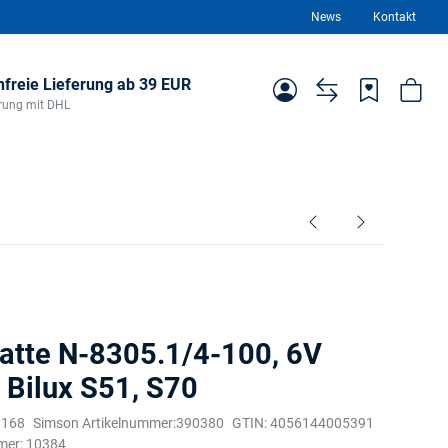
News
Kontakt
freie Lieferung ab 39 EUR
ferung mit DHL
atte N-8305.1/4-100, 6V
Bilux S51, S70
1168
Simson Artikelnummer:
390380
GTIN:
4056144005391
mer:
10384