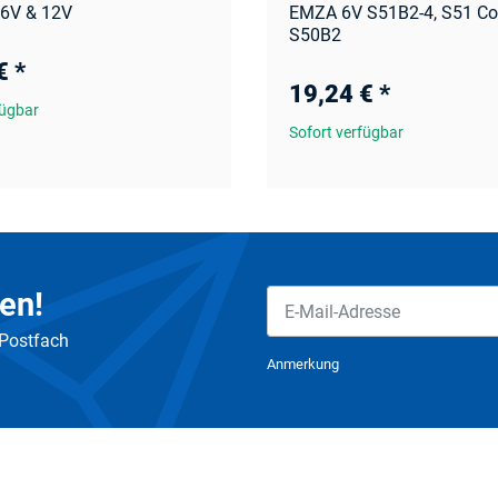
6V & 12V
EMZA 6V S51B2-4, S51 Co
S50B2
 €
*
19,24 €
*
fügbar
Sofort verfügbar
en!
 Postfach
Newsletter Abonnieren
Anmerkung