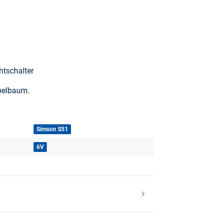
htschalter
belbaum.
Simson S51
6V