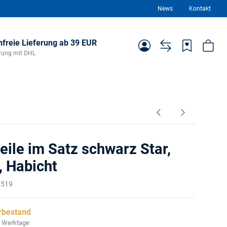
News
Kontakt
freie Lieferung ab 39 EUR
ferung mit DHL
ile im Satz schwarz Star,
, Habicht
3519
rbestand
2 Werktage