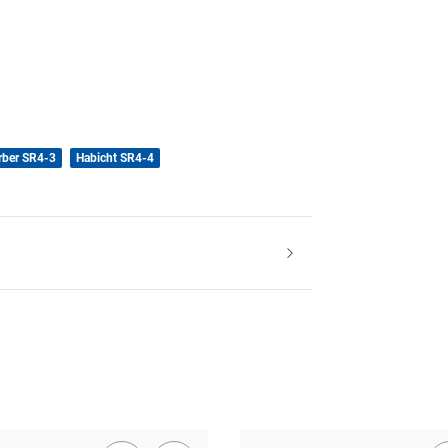
rber SR4-3
Habicht SR4-4