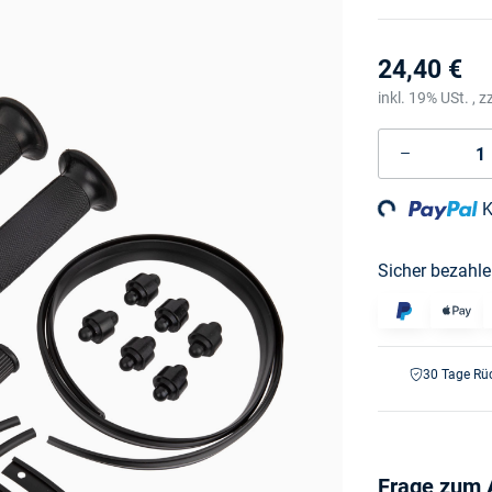
24,40 €
inkl. 19% USt. , z
Loading...
K
Sicher bezahle
30 Tage Rü
Frage zum A