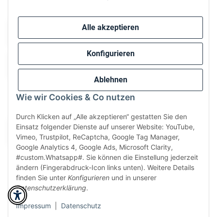
Sicher bezahlen via:
Alle akzeptieren
Konfigurieren
Ablehnen
Wie wir Cookies & Co nutzen
Wir versenden via:
Durch Klicken auf „Alle akzeptieren“ gestatten Sie den
Einsatz folgender Dienste auf unserer Website: YouTube,
Vimeo, Trustpilot, ReCaptcha, Google Tag Manager,
Google Analytics 4, Google Ads, Microsoft Clarity,
#custom.Whatsapp#. Sie können die Einstellung jederzeit
ändern (Fingerabdruck-Icon links unten). Weitere Details
finden Sie unter
Konfigurieren
und in unserer
Datenschutzerklärung
.
* Alle Preise inkl. gesetzlicher USt., zzgl.
Versand
Perfected by
Dreizack Medien
.
Impressum
|
Datenschutz