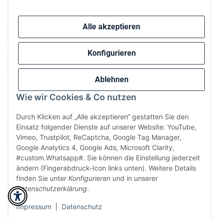
Sicher bezahlen via:
Alle akzeptieren
Konfigurieren
Ablehnen
Wie wir Cookies & Co nutzen
Wir versenden via:
Durch Klicken auf „Alle akzeptieren“ gestatten Sie den
Einsatz folgender Dienste auf unserer Website: YouTube,
Vimeo, Trustpilot, ReCaptcha, Google Tag Manager,
Google Analytics 4, Google Ads, Microsoft Clarity,
#custom.Whatsapp#. Sie können die Einstellung jederzeit
ändern (Fingerabdruck-Icon links unten). Weitere Details
finden Sie unter
Konfigurieren
und in unserer
Datenschutzerklärung
.
* Alle Preise inkl. gesetzlicher USt., zzgl.
Versand
Perfected by
Dreizack Medien
.
Impressum
|
Datenschutz