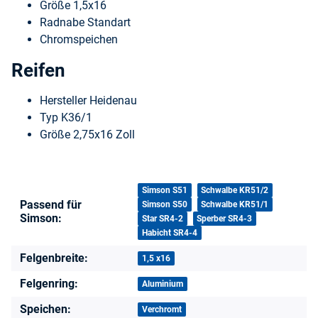
Größe 1,5x16
Radnabe Standart
Chromspeichen
Reifen
Hersteller Heidenau
Typ K36/1
Größe 2,75x16 Zoll
Produkteigenschaft
Wert
Simson S51
Schwalbe KR51/2
Passend für
Simson S50
Schwalbe KR51/1
Simson:
Star SR4-2
Sperber SR4-3
Habicht SR4-4
Felgenbreite:
1,5 x16
Felgenring:
Aluminium
Speichen:
Verchromt