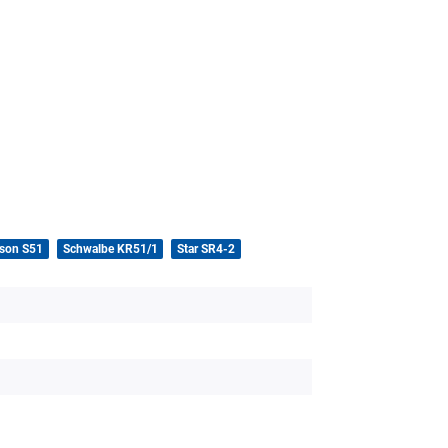
son S51
Schwalbe KR51/1
Star SR4-2