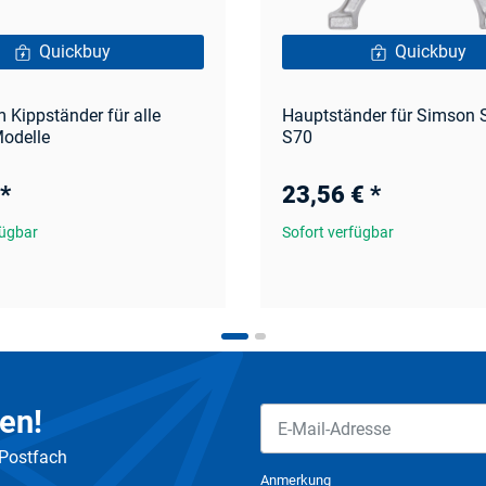
Quickbuy
Quickbuy
 Kippständer für alle
Hauptständer für Simson S
odelle
S70
*
23,56 €
*
fügbar
Sofort verfügbar
en!
 Postfach
Newsletter Abonnieren
Anmerkung