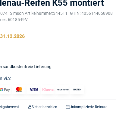
denau-Reifen K55 montiert
3074
Simson Artikelnummer:
344511
GTIN:
4056144058908
mer:
60185-R-V
:
31.12.2026
ersandkostenfreie Lieferung
n via:
ckgaberecht
Sicher bezahlen
Unkomplizierte Retoure