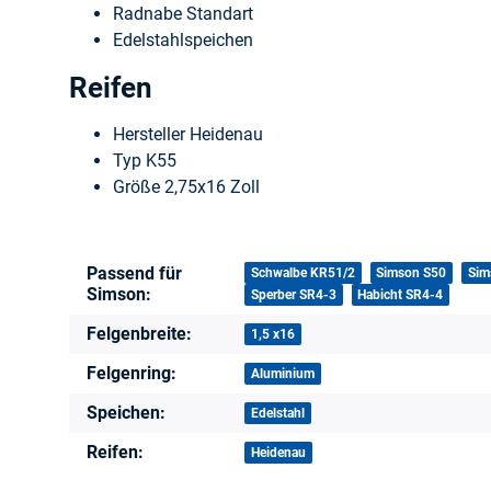
Radnabe Standart
Edelstahlspeichen
Reifen
Hersteller Heidenau
Typ K55
Größe 2,75x16 Zoll
Produkteigenschaft
Wert
Passend für
Schwalbe KR51/2
Simson S50
Sim
Simson:
Sperber SR4-3
Habicht SR4-4
Felgenbreite:
1,5 x16
Felgenring:
Aluminium
Speichen:
Edelstahl
Reifen:
Heidenau