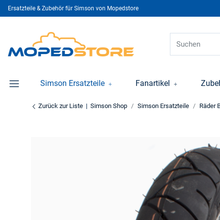
Ersatzteile & Zubehör für Simson von Mopedstore
Simson Ersatzteile
Fanartikel
Zube
Zurück zur Liste
Simson Shop
Simson Ersatzteile
Räder 