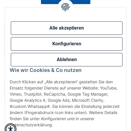
Sicher bezahlen via:
Alle akzeptieren
Konfigurieren
Ablehnen
Wie wir Cookies & Co nutzen
Wir versenden via:
Durch Klicken auf „Alle akzeptieren“ gestatten Sie den
Einsatz folgender Dienste auf unserer Website: YouTube,
Vimeo, Trustpilot, ReCaptcha, Google Tag Manager,
Google Analytics 4, Google Ads, Microsoft Clarity,
#custom.Whatsapp#. Sie können die Einstellung jederzeit
ändern (Fingerabdruck-Icon links unten). Weitere Details
finden Sie unter
Konfigurieren
und in unserer
Datenschutzerklärung
.
* Alle Preise inkl. gesetzlicher USt., zzgl.
Versand