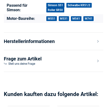
Passend für
Produkteigenschaft
Wert
Simson S51
Schwalbe KR51/2
Simson:
Roller SR50
Motor-Baureihe:
M551
M531
M541
M741
Herstellerinformationen
Frage zum Artikel
Stell uns deine Frage
Kunden kauften dazu folgende Artikel: