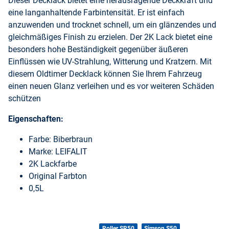
Dieser Decklack bietet eine herausragende Deckkraft und
eine langanhaltende Farbintensität. Er ist einfach
anzuwenden und trocknet schnell, um ein glänzendes und
gleichmäßiges Finish zu erzielen. Der 2K Lack bietet eine
besonders hohe Beständigkeit gegenüber äußeren
Einflüssen wie UV-Strahlung, Witterung und Kratzern. Mit
diesem Oldtimer Decklack können Sie Ihrem Fahrzeug
einen neuen Glanz verleihen und es vor weiteren Schäden
schützen
Eigenschaften:
Farbe: Biberbraun
Marke: LEIFALIT
2K Lackfarbe
Original Farbton
0,5L
Produkteigenschaft
Wert
Roller SR50
Simson S50