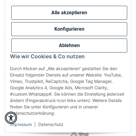
Alle akzeptieren
Konfigurieren
Ablehnen
Wie wir Cookies & Co nutzen
Wir versenden via:
Durch Klicken auf „Alle akzeptieren“ gestatten Sie den
Einsatz folgender Dienste auf unserer Website: YouTube,
Vimeo, Trustpilot, ReCaptcha, Google Tag Manager,
Google Analytics 4, Google Ads, Microsoft Clarity,
#custom.Whatsapp#. Sie können die Einstellung jederzeit
ändern (Fingerabdruck-Icon links unten). Weitere Details
finden Sie unter
Konfigurieren
und in unserer
Datenschutzerklärung
.
* Alle Preise inkl. gesetzlicher USt., zzgl.
Versand
Perfected by
Dreizack Medien
.
Impressum
|
Datenschutz
Powered by
JTL-Shop