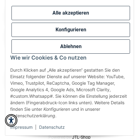
Alle akzeptieren
Konfigurieren
Ablehnen
Wie wir Cookies & Co nutzen
Wir versenden via:
Durch Klicken auf „Alle akzeptieren“ gestatten Sie den
Einsatz folgender Dienste auf unserer Website: YouTube,
Vimeo, Trustpilot, ReCaptcha, Google Tag Manager,
Google Analytics 4, Google Ads, Microsoft Clarity,
#custom.Whatsapp#. Sie können die Einstellung jederzeit
ändern (Fingerabdruck-Icon links unten). Weitere Details
finden Sie unter
Konfigurieren
und in unserer
Datenschutzerklärung
.
* Alle Preise inkl. gesetzlicher USt., zzgl.
Versand
Perfected by
Dreizack Medien
.
Impressum
|
Datenschutz
Powered by
JTL-Shop