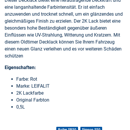
Dieser Decklack bietet eine herausragende Deckkraft und
eine langanhaltende Farbintensität. Er ist einfach
anzuwenden und trocknet schnell, um ein glänzendes und
gleichmäßiges Finish zu erzielen. Der 2K Lack bietet eine
besonders hohe Beständigkeit gegenüber äußeren
Einflüssen wie UV-Strahlung, Witterung und Kratzern. Mit
diesem Oldtimer Decklack können Sie Ihrem Fahrzeug
einen neuen Glanz verleihen und es vor weiteren Schäden
schützen
Eigenschaften:
Farbe: Rot
Marke: LEIFALIT
2K Lackfarbe
Original Farbton
0,5L
Produkteigenschaft
Wert
Roller SR50
Simson S50