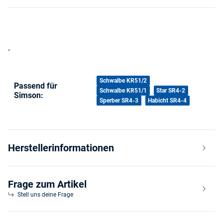
-
Produkteigenschaft
Wert
Schwalbe KR51/2
Passend für
Schwalbe KR51/1
Star SR4-2
Simson:
Sperber SR4-3
Habicht SR4-4
Herstellerinformationen
Frage zum Artikel
Stell uns deine Frage