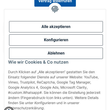
Vertrag widerrufen
Sicher bezahlen via:
Alle akzeptieren
Konfigurieren
Ablehnen
Wie wir Cookies & Co nutzen
Wir versenden via:
Durch Klicken auf „Alle akzeptieren“ gestatten Sie den
Einsatz folgender Dienste auf unserer Website: YouTube,
Vimeo, Trustpilot, ReCaptcha, Google Tag Manager,
Google Analytics 4, Google Ads, Microsoft Clarity,
#custom.Whatsapp#. Sie können die Einstellung jederzeit
ändern (Fingerabdruck-Icon links unten). Weitere Details
finden Sie unter
Konfigurieren
und in unserer
Datenschutzerklärung
.
* Alle Preise inkl. gesetzlicher USt., zzgl.
Versand