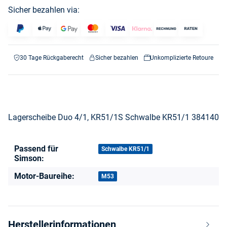
Sicher bezahlen via:
30 Tage Rückgaberecht
Sicher bezahlen
Unkomplizierte Retoure
Lagerscheibe Duo 4/1, KR51/1S Schwalbe KR51/1 384140
Passend für
Produkteigenschaft
Wert
Schwalbe KR51/1
Simson:
Motor-Baureihe:
M53
Herstellerinformationen