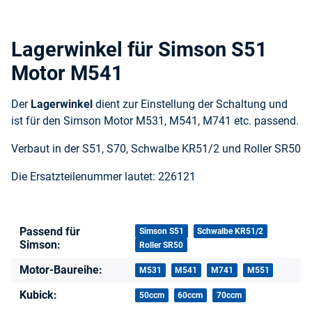
Lagerwinkel für Simson S51
Motor M541
Der
Lagerwinkel
dient zur Einstellung der Schaltung und
ist für den Simson Motor M531, M541, M741 etc. passend.
Verbaut in der S51, S70, Schwalbe KR51/2 und Roller SR50
Die Ersatzteilenummer lautet: 226121
Passend für
Produkteigenschaft
Wert
Simson S51
Schwalbe KR51/2
Simson:
Roller SR50
Motor-Baureihe:
M531
M541
M741
M551
Kubick:
50ccm
60ccm
70ccm