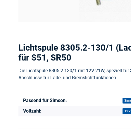
Lichtspule 8305.2-130/1 (La
für S51, SR50
Die Lichtspule 8305.2-130/1 mit 12V 21W, speziell fü
Anschlüsse für Lade- und Bremslichtfunktionen.
Passend für Simson:
Produkteigenschaft
Wert
Sim
Voltzahl:
12V