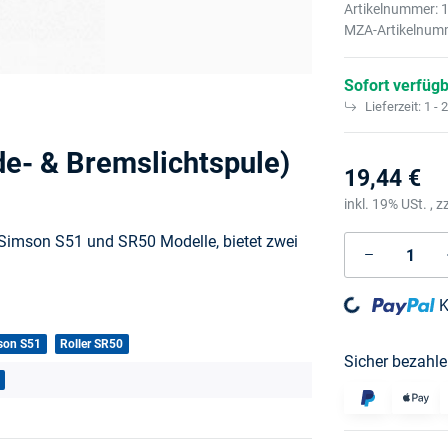
Artikelnummer:
MZA-Artikelnum
Sofort verfüg
Lieferzeit:
1 - 
de- & Bremslichtspule)
19,44 €
inkl. 19% USt. , z
r Simson S51 und SR50 Modelle, bietet zwei
Loading...
K
son S51
Roller SR50
Sicher bezahle