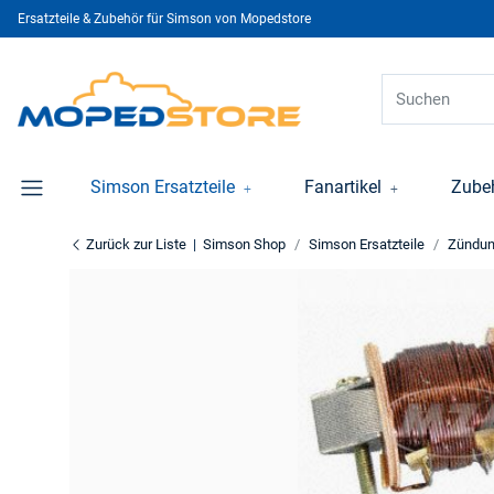
Ersatzteile & Zubehör für Simson von Mopedstore
Simson Ersatzteile
Fanartikel
Zube
Zurück zur Liste
Simson Shop
Simson Ersatzteile
Zündu