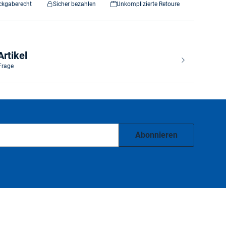
ckgaberecht
Sicher bezahlen
Unkomplizierte Retoure
rtikel
 Frage
Abonnieren