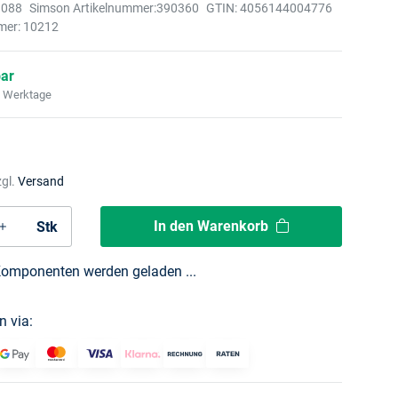
1088
Simson Artikelnummer:
390360
GTIN:
4056144004776
mer:
10212
bar
2 Werktage
zgl.
Versand
In den Warenkorb
Stk
omponenten werden geladen ...
n via: