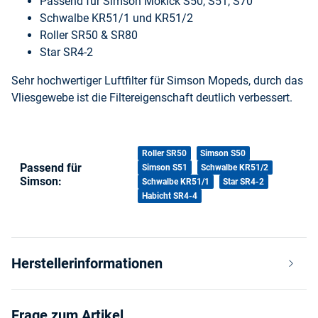
Passend für Simson Mokick S50, S51, S70
Schwalbe KR51/1 und KR51/2
Roller SR50 & SR80
Star SR4-2
Sehr hochwertiger Luftfilter für Simson Mopeds, durch das
Vliesgewebe ist die Filtereigenschaft deutlich verbessert.
Produkteigenschaft
Wert
Roller SR50
Simson S50
Passend für
Simson S51
Schwalbe KR51/2
Simson:
Schwalbe KR51/1
Star SR4-2
Habicht SR4-4
Herstellerinformationen
Frage zum Artikel