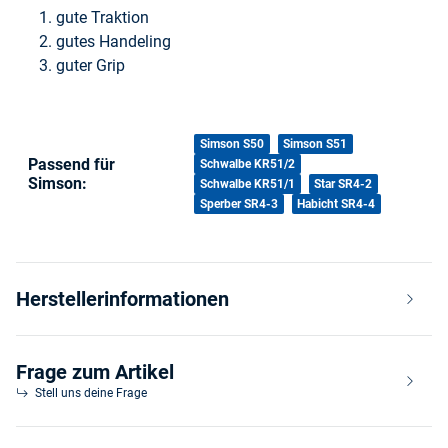
gute Traktion
gutes Handeling
guter Grip
Produkteigenschaft
Wert
Simson S50
Simson S51
Passend für
Schwalbe KR51/2
Simson:
Schwalbe KR51/1
Star SR4-2
Sperber SR4-3
Habicht SR4-4
Herstellerinformationen
Frage zum Artikel
Stell uns deine Frage