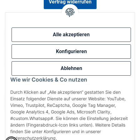
Vertrag widerrufen
Sicher bezahlen via:
Alle akzeptieren
Konfigurieren
Ablehnen
Wie wir Cookies & Co nutzen
Wir versenden via:
Durch Klicken auf „Alle akzeptieren“ gestatten Sie den
Einsatz folgender Dienste auf unserer Website: YouTube,
Vimeo, Trustpilot, ReCaptcha, Google Tag Manager,
Google Analytics 4, Google Ads, Microsoft Clarity,
#custom.Whatsapp#. Sie können die Einstellung jederzeit
ändern (Fingerabdruck-Icon links unten). Weitere Details
finden Sie unter
Konfigurieren
und in unserer
Datenschutzerklärung
.
* Alle Preise inkl. gesetzlicher USt., zzgl.
Versand