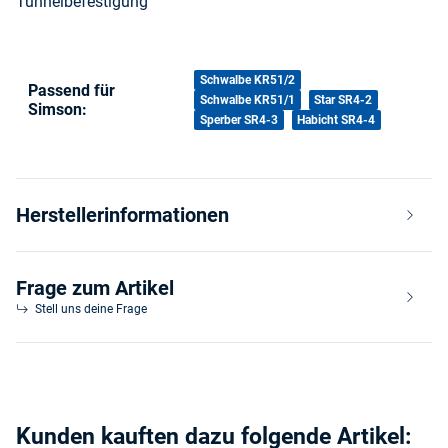
Tunnelbefestigung
Produkteigenschaft
Wert
Schwalbe KR51/2
Passend für
Schwalbe KR51/1
Star SR4-2
Simson:
Sperber SR4-3
Habicht SR4-4
Herstellerinformationen
Frage zum Artikel
Stell uns deine Frage
Kunden kauften dazu folgende Artikel: