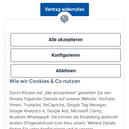
Vertrag widerrufen
Sicher bezahlen via:
Alle akzeptieren
Konfigurieren
Ablehnen
Wie wir Cookies & Co nutzen
Wir versenden via:
Durch Klicken auf „Alle akzeptieren“ gestatten Sie den
Einsatz folgender Dienste auf unserer Website: YouTube,
Vimeo, Trustpilot, ReCaptcha, Google Tag Manager,
Google Analytics 4, Google Ads, Microsoft Clarity,
#custom.Whatsapp#. Sie können die Einstellung jederzeit
ändern (Fingerabdruck-Icon links unten). Weitere Details
finden Sie unter
Konfigurieren
und in unserer