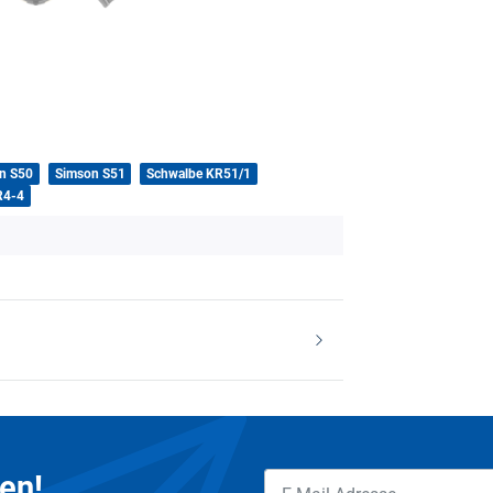
n S50
Simson S51
Schwalbe KR51/1
R4-4
en!