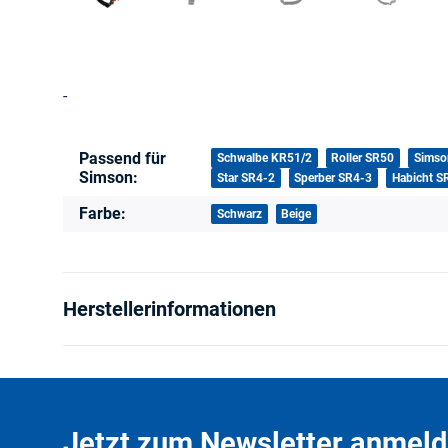
-
Produkteigenschaft
Wert
Passend für
Schwalbe KR51/2
Roller SR50
Simso
Simson:
Star SR4-2
Sperber SR4-3
Habicht S
Farbe:
Schwarz
Beige
Herstellerinformationen
Jetzt zum Newsletter anmeld