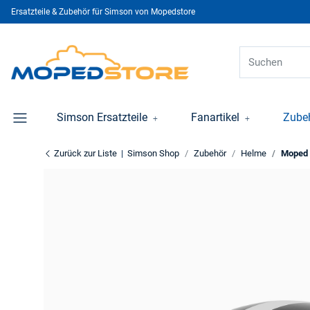
Ersatzteile & Zubehör für Simson von Mopedstore
Simson Ersatzteile
Fanartikel
Zube
Zurück zur Liste
Simson Shop
Zubehör
Helme
Moped 