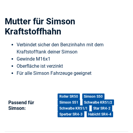
Mutter für Simson
Kraftstoffhahn
Verbindet sicher den Benzinhahn mit dem
Kraftstofftank deiner Simson
Gewinde M16x1
Oberfläche ist verzinkt
Für alle Simson Fahrzeuge geeignet
Produkteigenschaft
Wert
Roller SR50
Simson S50
Passend für
Simson S51
Schwalbe KR51/2
Simson:
Schwalbe KR51/1
Star SR4-2
Sperber SR4-3
Habicht SR4-4