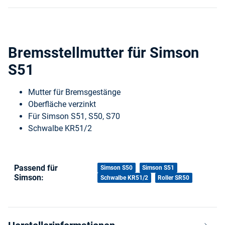
Bremsstellmutter für Simson
S51
Mutter für Bremsgestänge
Oberfläche verzinkt
Für Simson S51, S50, S70
Schwalbe KR51/2
Passend für
Produkteigenschaft
Wert
Simson S50
Simson S51
Simson:
Schwalbe KR51/2
Roller SR50