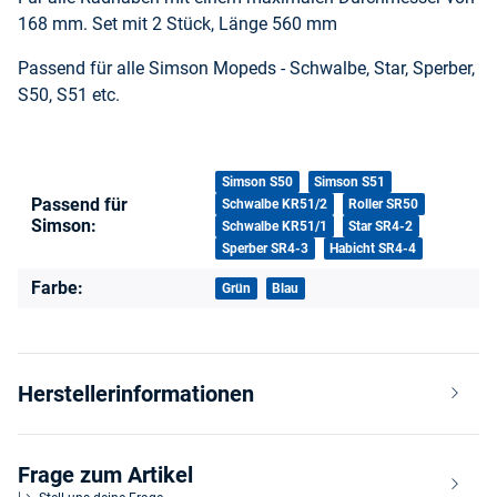
168 mm. Set mit 2 Stück, Länge 560 mm
Passend für alle Simson Mopeds - Schwalbe, Star, Sperber,
S50, S51 etc.
Produkteigenschaft
Wert
Simson S50
Simson S51
Passend für
Schwalbe KR51/2
Roller SR50
Simson:
Schwalbe KR51/1
Star SR4-2
Sperber SR4-3
Habicht SR4-4
Farbe:
Grün
Blau
Herstellerinformationen
Frage zum Artikel