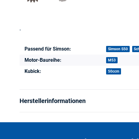
-
Passend für Simson:
Produkteigenschaft
Wert
Simson S50
Sc
Motor-Baureihe:
M53
Kubick:
50ccm
Herstellerinformationen