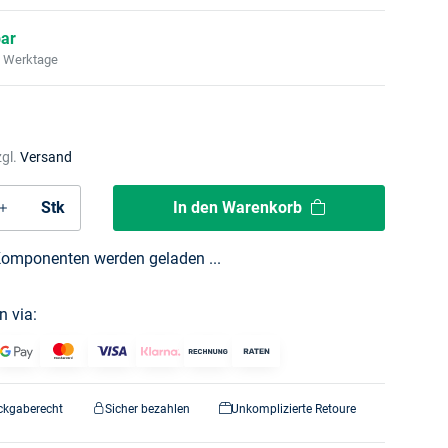
bar
2 Werktage
zgl.
Versand
In den Warenkorb
Stk
omponenten werden geladen ...
n via:
ckgaberecht
Sicher bezahlen
Unkomplizierte Retoure