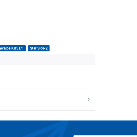
hwalbe KR51/1
Star SR4-2