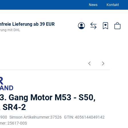
News
Kontakt
freie Lieferung ab 39 EUR
ferung mit DHL
 3. Gang Motor M53 - S50,
, SR4-2
2900
Simson Artikelnummer:
37526
GTIN:
4056144049142
mer:
25617-00S