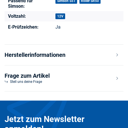
Passend für
Produkteigenschaft
Wert
Simson S51
Roller SR50
Simson:
Voltzahl:
12V
E-Prüfzeichen:
Ja
Herstellerinformationen
Frage zum Artikel
Stell uns deine Frage
Jetzt zum Newsletter