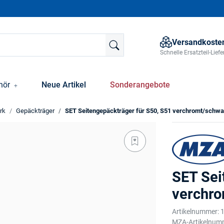
Versandkosten
Schnelle Ersatzteil-Lie
hör
Neue Artikel
Sonderangebote
rk
Gepäckträger
SET Seitengepäckträger für S50, S51 verchromt/schwa
SET Sei
verchr
Artikelnummer:
MZA-Artikelnum