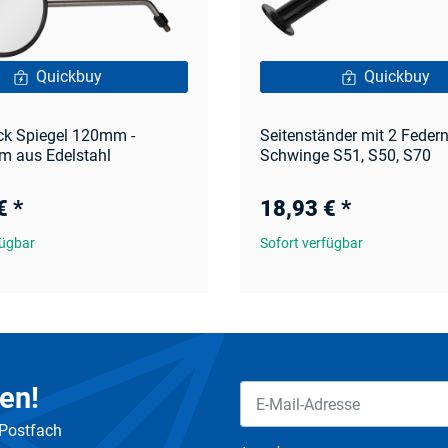
Quickbuy
Quickbuy
ck Spiegel 120mm -
Seitenständer mit 2 Federn
m aus Edelstahl
Schwinge S51, S50, S70
 €
*
18,93 €
*
fügbar
Sofort verfügbar
en!
 Postfach
Newsletter Abonnieren