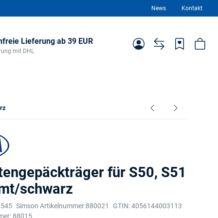
News
Kontakt
freie Lieferung ab 39 EUR
ferung mit DHL
rz
tengepäckträger für S50, S51
omt/schwarz
1545
Simson Artikelnummer:
880021
GTIN:
4056144003113
mer:
88015