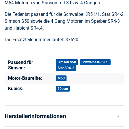
M54 Motoren von Simson mit 3 bzw. 4 Gängen.
Die Feder ist passend für die Schwalbe KR51/1, Star SR4-2,
Simson S50 sowie die 4 Gang Motoren im Sperber SR4-3
und Habicht SR4.4.
Die Ersatzteilenummer lautet: 37620
Passend für
Produkteigenschaft
Wert
Simson S50
Schwalbe KR51/1
Simson:
Star SR4-2
Motor-Baureihe:
M53
Kubick:
50ccm
Herstellerinformationen