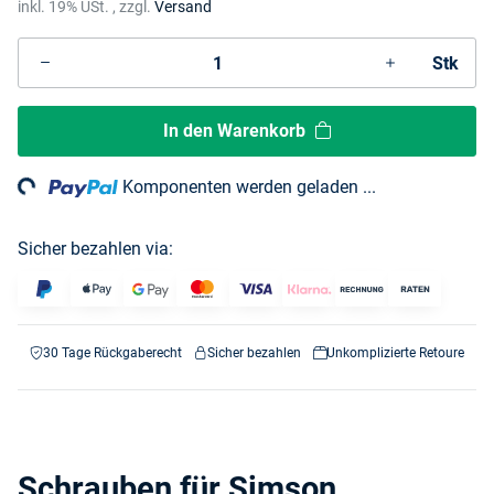
inkl. 19% USt. , zzgl.
Versand
Stk
In den Warenkorb
ng...
Komponenten werden geladen ...
Sicher bezahlen via:
30 Tage Rückgaberecht
Sicher bezahlen
Unkomplizierte Retoure
Schrauben für Simson