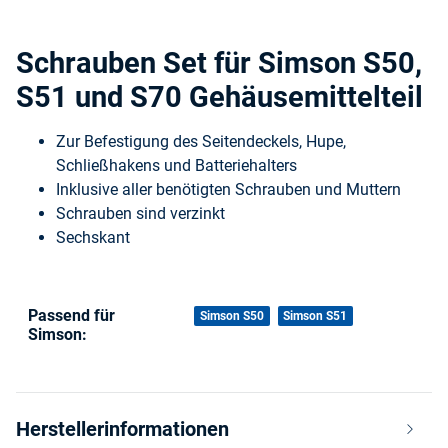
Schrauben Set für Simson S50,
S51 und S70 Gehäusemittelteil
Zur Befestigung des Seitendeckels, Hupe,
Schließhakens und Batteriehalters
Inklusive aller benötigten Schrauben und Muttern
Schrauben sind verzinkt
Sechskant
Passend für
Produkteigenschaft
Wert
Simson S50
Simson S51
Simson:
Herstellerinformationen