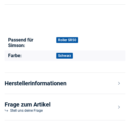
Passend für
Produkteigenschaft
Wert
Roller SR50
Simson:
Farbe:
Schwarz
Herstellerinformationen
Frage zum Artikel
Stell uns deine Frage