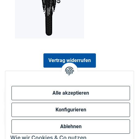
Vertrag widerrufen
Sicher bezahlen via:
Alle akzeptieren
Konfigurieren
Ablehnen
Wie wir Cookies & Co nutzen