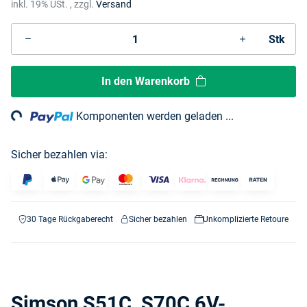
inkl. 19% USt. , zzgl.
Versand
Stk
In den Warenkorb
ng...
Komponenten werden geladen ...
Sicher bezahlen via:
30 Tage Rückgaberecht
Sicher bezahlen
Unkomplizierte Retoure
Simson S51C, S70C 6V-