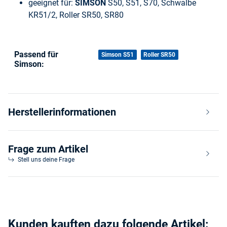
geeignet für:
SIMSON
S50, S51, S70, Schwalbe
KR51/2, Roller SR50, SR80
Passend für
Produkteigenschaft
Wert
Simson S51
Roller SR50
Simson:
Herstellerinformationen
Frage zum Artikel
Stell uns deine Frage
Kunden kauften dazu folgende Artikel: