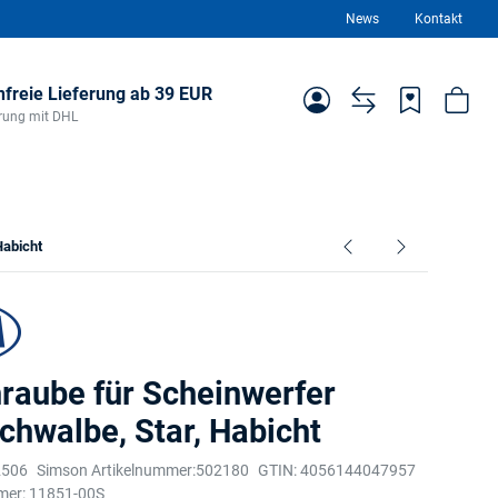
News
Kontakt
freie Lieferung ab 39 EUR
ferung mit DHL
Habicht
hraube für Scheinwerfer
chwalbe, Star, Habicht
2506
Simson Artikelnummer:
502180
GTIN:
4056144047957
mer:
11851-00S